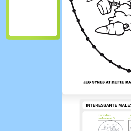
INTERESSANTE MALE
Sinterklaas
La
borduurkaart 3
st