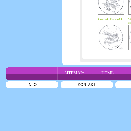
Santa stitchingcard 1
Wi
st
SITEMAP:
HTML
INFO
KONTAKT