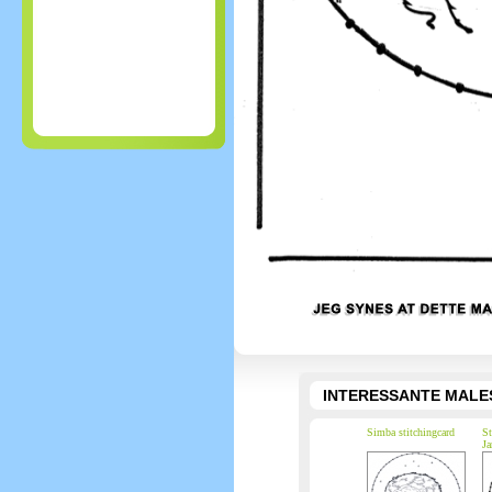
INTERESSANTE MALE
Simba stitchingcard
St
Ja