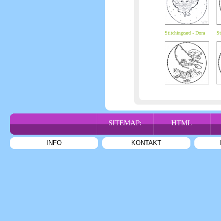
Stitchingcard - Dora
St
SITEMAP:
HTML
INFO
KONTAKT