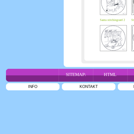
Santa stitchingcard 2
St
SITEMAP:
HTML
INFO
KONTAKT