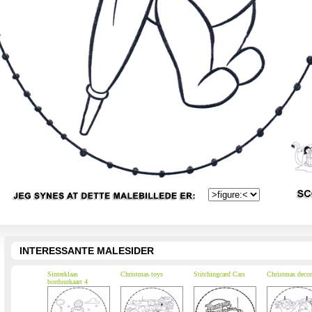
INTERESSANTE MALESIDER
Sinterklaas
Christmas toys
Stitchingcard Cars
Christmas decor
borduurkaart 4