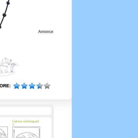
Annonce
Cartoon stitchingcard
5