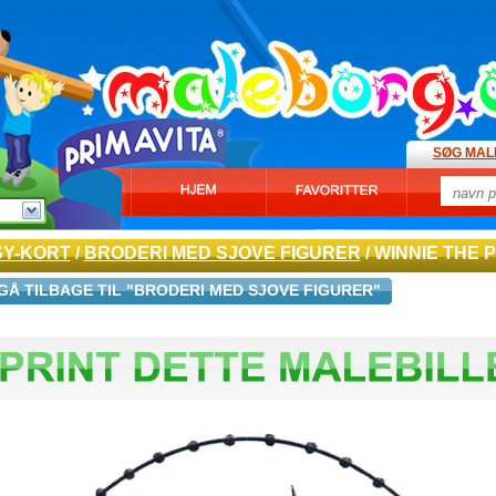
SØG MAL
SY-KORT
/
BRODERI MED SJOVE FIGURER
/ WINNIE THE 
GÅ TILBAGE TIL "BRODERI MED SJOVE FIGURER"