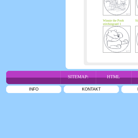
Winnie the Pooh
Si
stitchingcard 1
SITEMAP:
HTML
INFO
KONTAKT