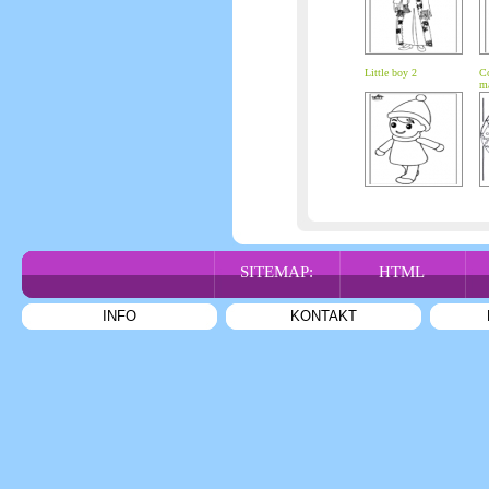
Little boy 2
Co
ma
SITEMAP:
HTML
INFO
KONTAKT