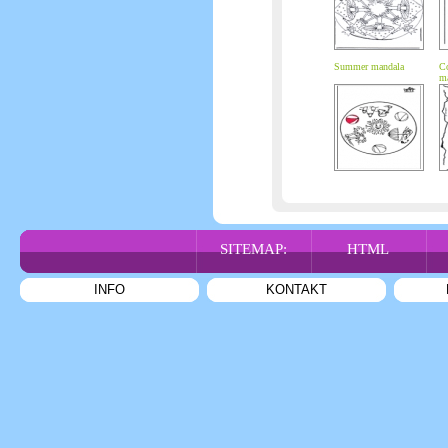
Summer mandala
Co
ma
SITEMAP:
HTML
INFO
KONTAKT