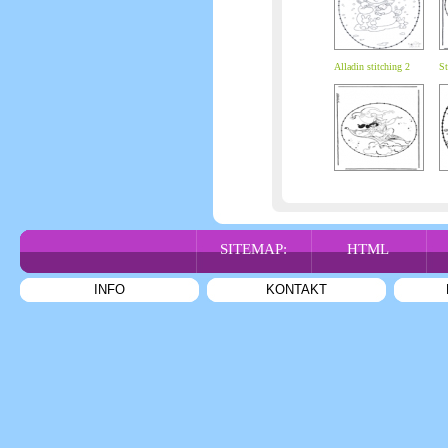
Alladin stitching 2
St
SITEMAP:
HTML
INFO
KONTAKT