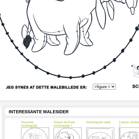
INTERESSANTE MALESIDER
Snowman
Winnie the Pooh
Stitchingcard candy
Cartoon stitchi
stitchingcard
stitchingcard 1
3