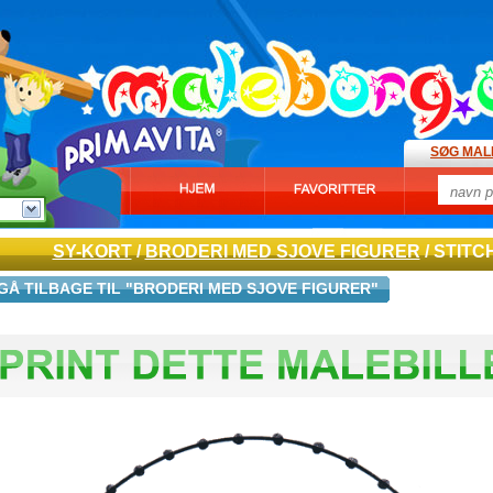
SØG MAL
SY-KORT
/
BRODERI MED SJOVE FIGURER
/ STIT
GÅ TILBAGE TIL "BRODERI MED SJOVE FIGURER"