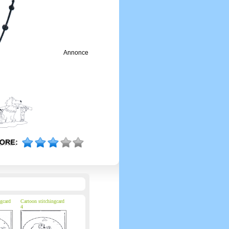
Annonce
ngcard
Cartoon stitchingcard
4