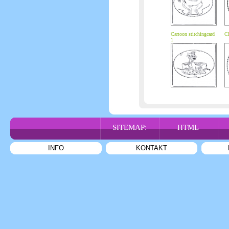
Cartoon stitchingcard
Ch
1
SITEMAP:
HTML
INFO
KONTAKT