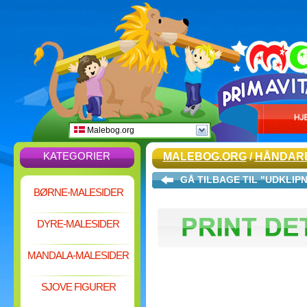
Malebog.org
KATEGORIER
MALEBOG.ORG
/
HÅNDAR
GÅ TILBAGE TIL "UDKLIP
BØRNE-MALESIDER
DYRE-MALESIDER
MANDALA-MALESIDER
SJOVE FIGURER