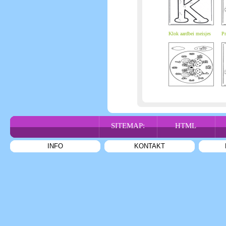
Klok aardbei meisjes
Pr
SITEMAP:
HTML
INFO
KONTAKT