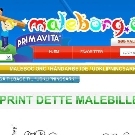
SØG MAL
MALEBOG.ORG
/
HÅNDARBEJDE
/
UDKLIPNINGSAR
GÅ TILBAGE TIL "UDKLIPNINGSARK"