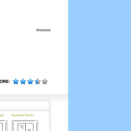
Annonce
igh
Bookmark Dombo