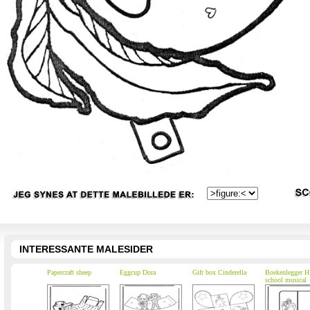
INTERESSANTE MALESIDER
Papercraft sheep
Eggcup Dora
Gift box Cinderella
Boekenlegger H
school musical