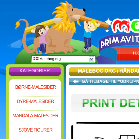
Malebog.org
KATEGORIER
MALEBOG.ORG
/
HÅNDA
GÅ TILBAGE TIL "UDKLIP
BØRNE-MALESIDER
DYRE-MALESIDER
MANDALA-MALESIDER
SJOVE FIGURER