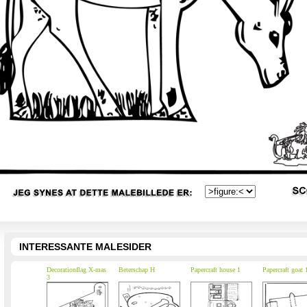
INTERESSANTE MALESIDER
Decorationflag X-mas
Beterschap H
Papercraft house 1
Papercraft goat 
3