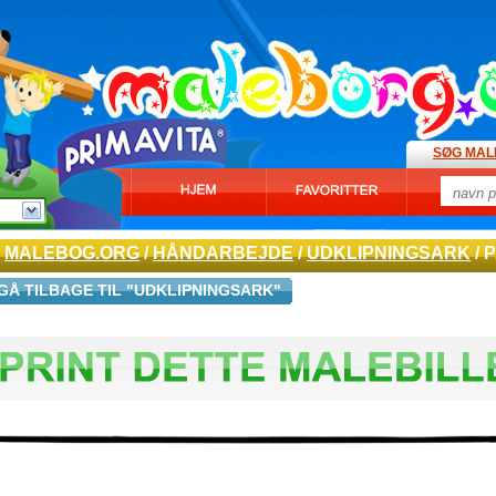
SØG MAL
MALEBOG.ORG
/
HÅNDARBEJDE
/
UDKLIPNINGSARK
/ 
GÅ TILBAGE TIL "UDKLIPNINGSARK"