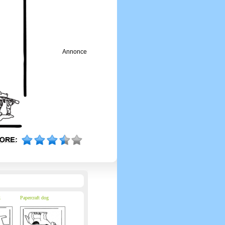
Annonce
1
Papercraft dog