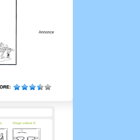
Annonce
ey
Slinger welkom K