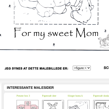
INTERESSANTE MALESIDER
Present box 3
Papercraft deer
Slinger hoera A
Papercraft donk