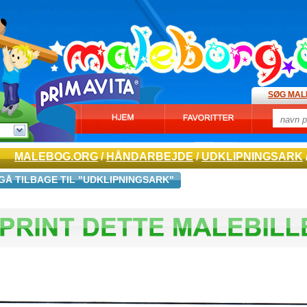
SØG MAL
MALEBOG.ORG
/
HÅNDARBEJDE
/
UDKLIPNINGSARK
GÅ TILBAGE TIL "UDKLIPNINGSARK"