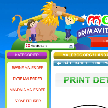
Malebog.org
KATEGORIER
MALEBOG.ORG
/
HÅND
GÅ TILBAGE TIL "UDKLIP
BØRNE-MALESIDER
DYRE-MALESIDER
MANDALA-MALESIDER
SJOVE FIGURER