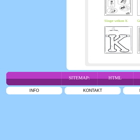
Slinger welkom K
Gi
SITEMAP:
HTML
INFO
KONTAKT