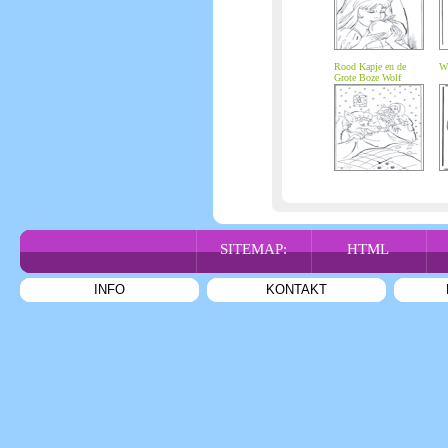
Rood Kapje en de
W
Grote Boze Wolf
SITEMAP:
HTML
INFO
KONTAKT