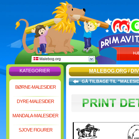
Malebog.org
KATEGORIER
MALEBOG.ORG
/
DI
GÅ TILBAGE TIL "MALESI
BØRNE-MALESIDER
DYRE-MALESIDER
MANDALA-MALESIDER
SJOVE FIGURER