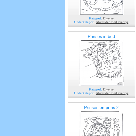
Kategori:
Diverse
Underkategori:
Malesider med eventyr
Prinses in bed
Kategori:
Diverse
Underkategori:
Malesider med eventyr
Prinses en prins 2