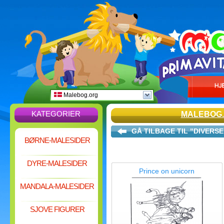
Malebog.org
KATEGORIER
MALEBOG
GÅ TILBAGE TIL "DIVERSE
BØRNE-MALESIDER
DYRE-MALESIDER
Prince on unicorn
MANDALA-MALESIDER
SJOVE FIGURER