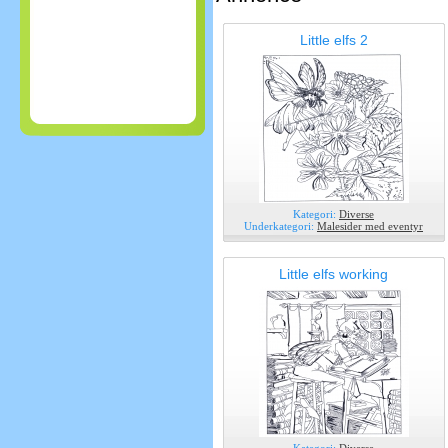
Little elfs 2
Kategori:
Diverse
Underkategori:
Malesider med eventyr
Little elfs working