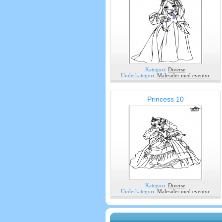
Kategori:
Diverse
Underkategori:
Malesider med eventyr
Princess 10
Kategori:
Diverse
Underkategori:
Malesider med eventyr