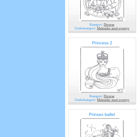
Kategori:
Diverse
Underkategori:
Malesider med eventyr
Princess 2
Kategori:
Diverse
Underkategori:
Malesider med eventyr
Prinses ballet