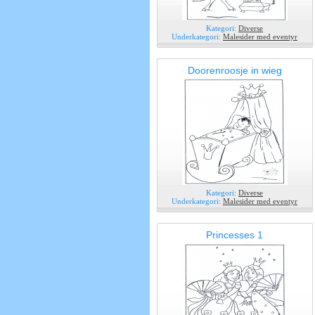
Kategori:
Diverse
Underkategori:
Malesider med eventyr
Doorenroosje in wieg
Kategori:
Diverse
Underkategori:
Malesider med eventyr
Princesses 1