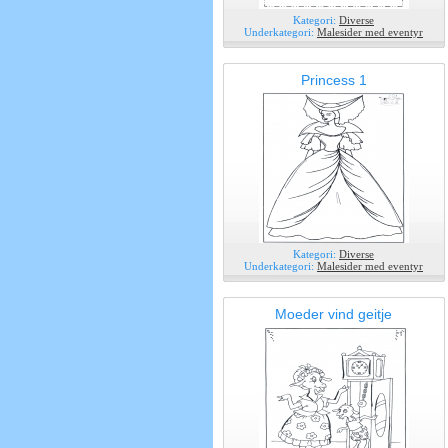
Kategori:
Diverse
Underkategori:
Malesider med eventyr
Princess 1
Kategori:
Diverse
Underkategori:
Malesider med eventyr
Moeder vind geitje