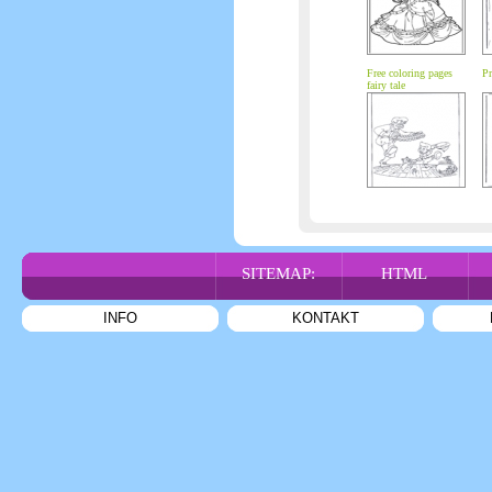
Free coloring pages
Pr
fairy tale
SITEMAP:
HTML
INFO
KONTAKT