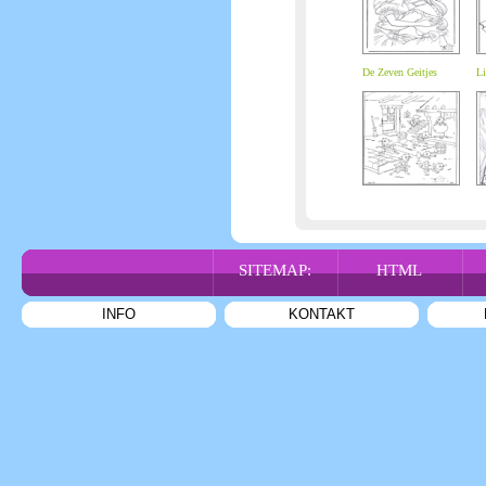
De Zeven Geitjes
Li
SITEMAP:
HTML
INFO
KONTAKT