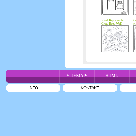
Rood Kapje en de
Co
Grote Boze Wolf
pr
SITEMAP:
HTML
INFO
KONTAKT