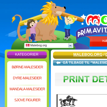
Malebog.org
KATEGORIER
MALEBOG.ORG
/
GÅ TILBAGE TIL "MALESI
BØRNE-MALESIDER
DYRE-MALESIDER
MANDALA-MALESIDER
SJOVE FIGURER