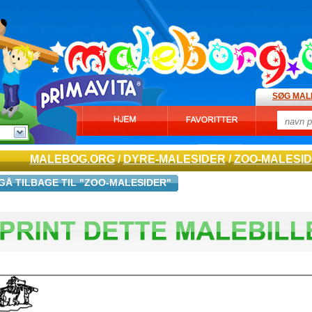
SØG MAL
MALEBOG.ORG
/
DYRE-MALESIDER
/
ZOO-MALESI
GÅ TILBAGE TIL "ZOO-MALESIDER"