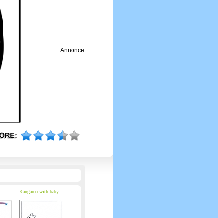
Annonce
Kangaroo with baby