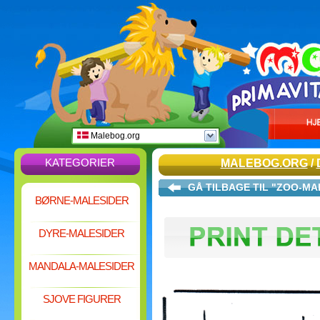
Malebog.org
KATEGORIER
MALEBOG.ORG
/
GÅ TILBAGE TIL "ZOO-MA
BØRNE-MALESIDER
DYRE-MALESIDER
MANDALA-MALESIDER
SJOVE FIGURER