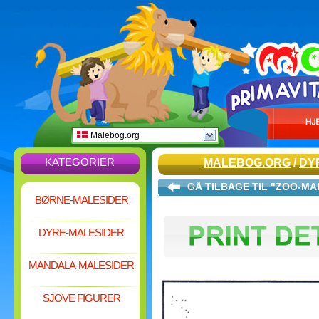
Malebog.org
KATEGORIER
MALEBOG.ORG
/
DY
GÅ TILBAGE TIL "ZOO-MA
BØRNE-MALESIDER
DYRE-MALESIDER
MANDALA-MALESIDER
SJOVE FIGURER