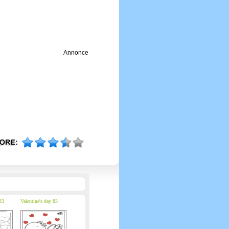
Annonce
33
Valentine's day 83