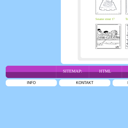
Sesame streat 17
To
SITEMAP:
HTML
INFO
KONTAKT