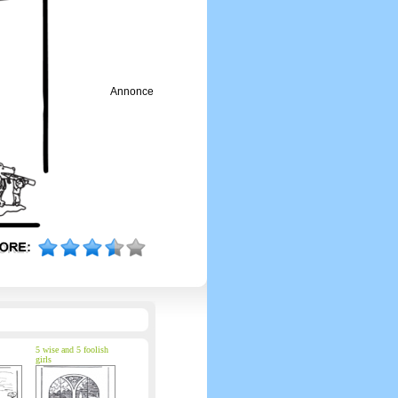
Annonce
5 wise and 5 foolish
girls