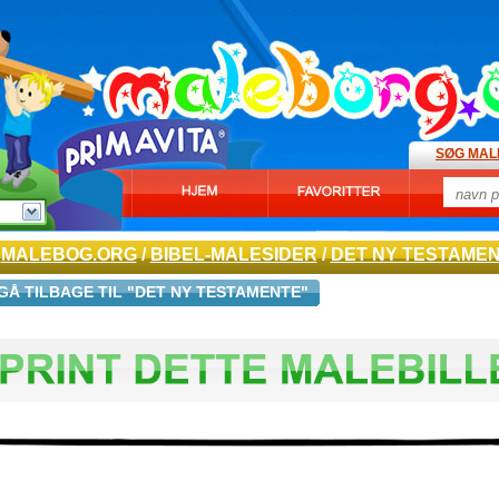
SØG MAL
MALEBOG.ORG
/
BIBEL-MALESIDER
/
DET NY TESTAME
GÅ TILBAGE TIL "DET NY TESTAMENTE"