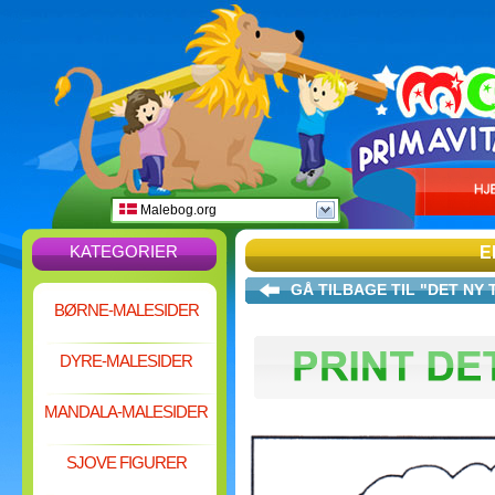
Malebog.org
KATEGORIER
E
GÅ TILBAGE TIL "DET NY
BØRNE-MALESIDER
DYRE-MALESIDER
MANDALA-MALESIDER
SJOVE FIGURER