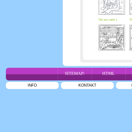
The new earth 2
Th
SITEMAP:
HTML
INFO
KONTAKT