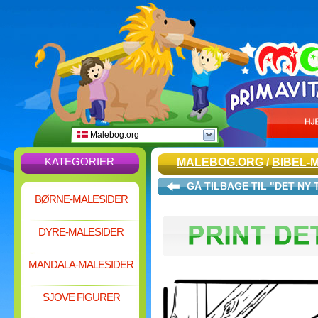
Malebog.org
KATEGORIER
MALEBOG.ORG
/
BIBEL-
GÅ TILBAGE TIL "DET NY
BØRNE-MALESIDER
DYRE-MALESIDER
MANDALA-MALESIDER
SJOVE FIGURER