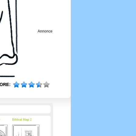
Annonce
r
Biblical Magi 2