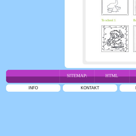
To school 1
Ba
SITEMAP:
HTML
INFO
KONTAKT